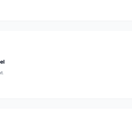
el
t.