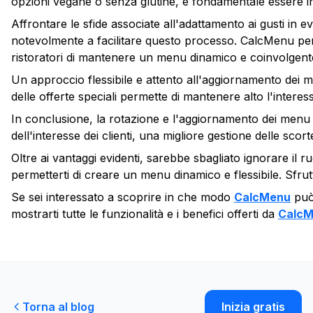
opzioni vegane o senza glutine, è fondamentale essere in gr
Affrontare le sfide associate all'adattamento ai gusti in e
notevolmente a facilitare questo processo. CalcMenu perm
ristoratori di mantenere un menu dinamico e coinvolgente 
Un approccio flessibile e attento all'aggiornamento dei 
delle offerte speciali permette di mantenere alto l'interesse
In conclusione, la rotazione e l'aggiornamento dei menu s
dell'interesse dei clienti, una migliore gestione delle scor
Oltre ai vantaggi evidenti, sarebbe sbagliato ignorare il 
permetterti di creare un menu dinamico e flessibile. Sfrutt
Se sei interessato a scoprire in che modo
CalcMenu
può 
mostrarti tutte le funzionalità e i benefici offerti da
Calc
Torna al blog
Inizia gratis