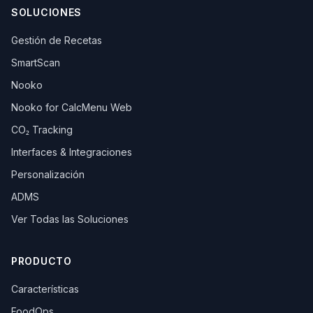
SOLUCIONES
Gestión de Recetas
SmartScan
Nooko
Nooko for CalcMenu Web
CO₂ Tracking
Interfaces & Integraciones
Personalización
ADMS
Ver Todas las Soluciones
PRODUCTO
Características
FoodOps