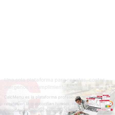
Software de gestión de
recetas para cocinas
profesionales
Una sola plataforma para recetas, costes,
alérgenos y cumplimiento normativo.
CalcMenu es la plataforma profesional de gestión de
recetas en la que confían hoteles, restaurantes,
hospitales y cadenas alimentarias en más de 50