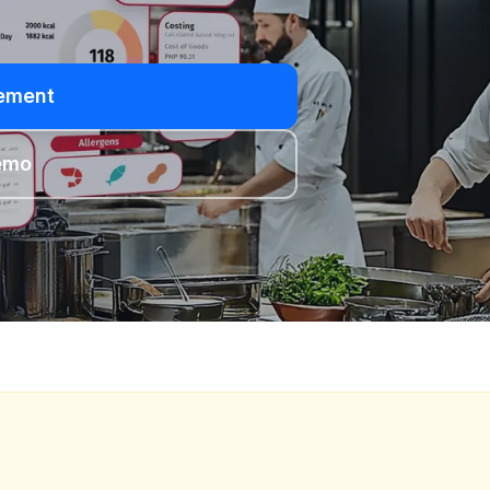
ement
émo