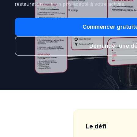
restauration — à un prix adapté à votre activité.
Commencer gratuit
Demander une d
Le défi