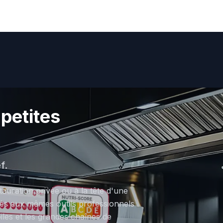
petites
f.
tauration privée ou à la tête d'une
cès aux mêmes outils professionnels
oiles et les grandes chaînes de