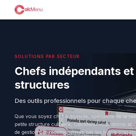
SOLUTIONS PAR SECTEUR
Chefs indépendants et 
structures
Des outils professionnels pour chaque che
Que vous soyez chef à domicile, spécialiste de la res
petite structure culinaire, CalcMenu vous donne ac
de gestion des recettes utilisés par les hôtels cinq ét