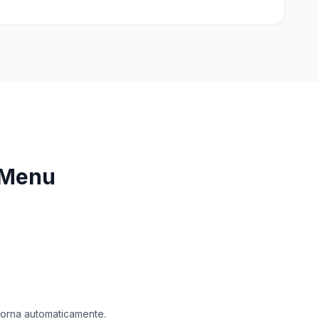
cMenu
ggiorna automaticamente.